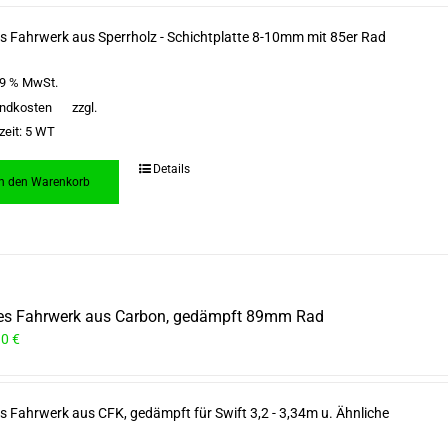
s Fahrwerk aus Sperrholz - Schichtplatte 8-10mm mit 85er Rad
 19 % MwSt.
ndkosten
zzgl.
zeit:
5 WT
Details
In den Warenkorb
es Fahrwerk aus Carbon, gedämpft 89mm Rad
90
€
s Fahrwerk aus CFK, gedämpft für Swift 3,2 - 3,34m u. Ähnliche