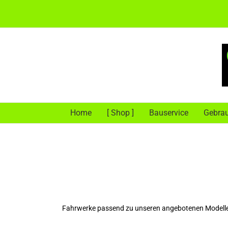
Zum
Inhalt
springen
Home
[ Shop ]
Bauservice
Gebra
Fahrwerke passend zu unseren angebotenen Modell