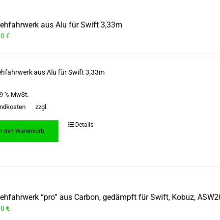
iehfahrwerk aus Alu für Swift 3,33m
00
€
ehfahrwerk aus Alu für Swift 3,33m
 19 % MwSt.
ndkosten
zzgl.
Details
In den Warenkorb
iehfahrwerk “pro” aus Carbon, gedämpft für Swift, Kobuz, ASW
00
€