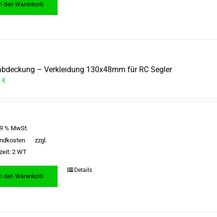
In den Warenkorb
bdeckung – Verkleidung 130x48mm für RC Segler
5
€
 19 % MwSt.
ndkosten
zzgl.
zeit:
2 WT
Details
In den Warenkorb