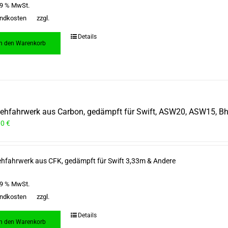
 19 % MwSt.
ndkosten
zzgl.
Details
In den Warenkorb
iehfahrwerk aus Carbon, gedämpft für Swift, ASW20, ASW15, Bh
00
€
ehfahrwerk aus CFK, gedämpft für Swift 3,33m & Andere
 19 % MwSt.
ndkosten
zzgl.
Details
In den Warenkorb