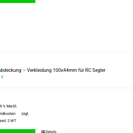
bdeckung – Verkleidung 100x44mm für RC Segler
5
€
 19 % MwSt.
ndkosten
zzgl.
zeit:
2 WT
Details