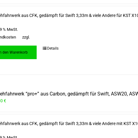
ehfahrwerk aus CFK, gedämpft für Swift 3,33m & viele Andere für KST X10
 19 % MwSt.
ndkosten
zzgl.
Details
In den Warenkorb
iehfahrwerk “pro+” aus Carbon, gedämpft für Swift, ASW20, AS
00
€
ehfahrwerk aus CFK, gedämpft für Swift 3,33m & viele Andere mit KST X1
 19 % MwSt.