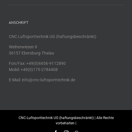
ANSCHRIFT
CNC Luftsporttechnik UG (haftungsbeschränkt)
Weiherwiesen 9
36157 Ebersburg-Thalau
Fon/Fax: +49(0)6656-9112890
Mobil: +49(0)175-2784408
E-Mail: info@cnc-luftsporttechnik.de
CNC-Luftsporttechnik UG (haftungsbeschränkt) | Alle Rechte
vorbehalten |