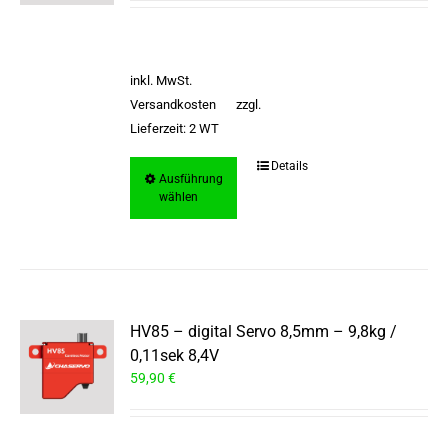
inkl. MwSt.
Versandkosten
zzgl.
Lieferzeit:
2 WT
Dieses
Details
Ausführung
Produkt
wählen
weist
mehrere
Varianten
auf.
Die
Optionen
HV85 – digital Servo 8,5mm – 9,8kg /
können
0,11sek 8,4V
auf
der
59,90
€
Produktseite
gewählt
werden