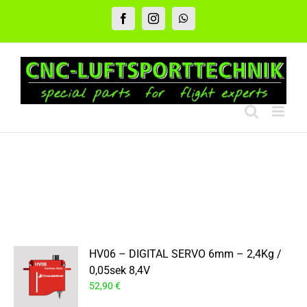
Zum
Inhalt
Facebook
Instagram
WhatsApp
springen
HV06 – DIGITAL SERVO 6mm – 2,4Kg /
0,05sek 8,4V
52,90
€