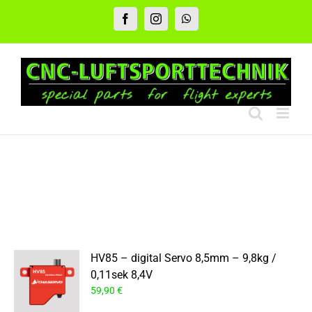
Zum
Inhalt
Facebook
Instagram
WhatsApp
springen
HV85 – digital Servo 8,5mm – 9,8kg /
0,11sek 8,4V
59,90
€