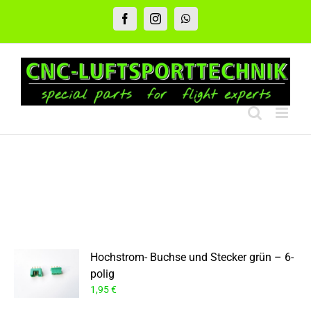
Zum
Inhalt
Facebook
Instagram
WhatsApp
springen
Hochstrom- Buchse und Stecker grün – 6-
polig
1,95
€