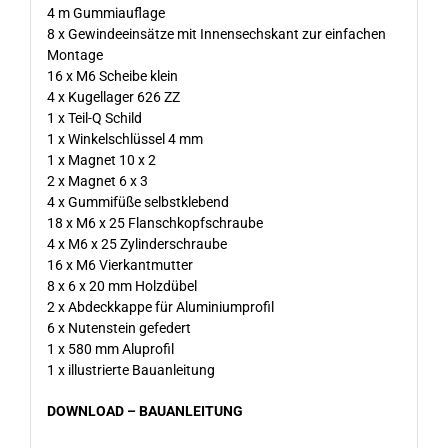
4 m Gummiauflage
8 x Gewindeeinsätze mit Innensechskant zur einfachen
Montage
16 x M6 Scheibe klein
4 x Kugellager 626 ZZ
1 x Teil-Q Schild
1 x Winkelschlüssel 4 mm
1 x Magnet 10 x 2
2 x Magnet 6 x 3
4 x Gummifüße selbstklebend
18 x M6 x 25 Flanschkopfschraube
4 x M6 x 25 Zylinderschraube
16 x M6 Vierkantmutter
8 x 6 x 20 mm Holzdübel
2 x Abdeckkappe für Aluminiumprofil
6 x Nutenstein gefedert
1 x 580 mm Aluprofil
1 x illustrierte Bauanleitung
DOWNLOAD – BAUANLEITUNG