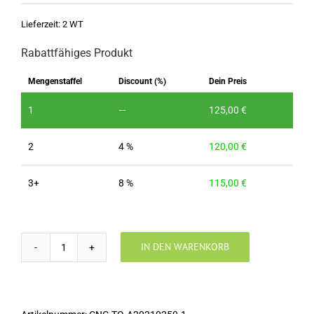
Lieferzeit:
2 WT
Rabattfähiges Produkt
Mengenstaffel
Discount (%)
Dein Preis
1
—
125,00
€
2
4 %
120,00
€
3+
8 %
115,00
€
IN DEN WARENKORB
Modellständer
Teil-
Q
Multifix
60x40x18cm