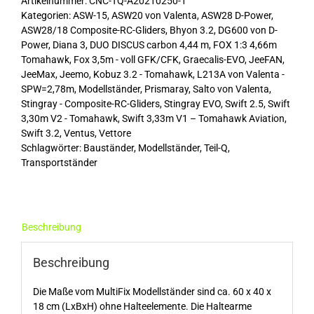
Artikelnummer:
CNC-TQ-A20210250-1
-
Kategorien:
ASW-15
,
ASW20 von Valenta
,
ASW28 D-Power
,
Birke
ASW28/18 Composite-RC-Gliders
,
Bhyon 3.2
,
DG600 von D-
hell
Power
,
Diana 3
,
DUO DISCUS carbon 4,44 m
,
FOX 1:3 4,66m
Menge
Tomahawk
,
Fox 3,5m - voll GFK/CFK
,
Graecalis-EVO
,
JeeFAN
,
JeeMax
,
Jeemo
,
Kobuz 3.2 - Tomahawk
,
L213A von Valenta -
SPW=2,78m
,
Modellständer
,
Prismaray
,
Salto von Valenta
,
Stingray - Composite-RC-Gliders
,
Stingray EVO
,
Swift 2.5
,
Swift
3,30m V2 - Tomahawk
,
Swift 3,33m V1 – Tomahawk Aviation
,
Swift 3.2
,
Ventus
,
Vettore
Schlagwörter:
Bauständer
,
Modellständer
,
Teil-Q
,
Transportständer
Beschreibung
Beschreibung
Die Maße vom MultiFix Modellständer sind ca. 60 x 40 x
18 cm (LxBxH) ohne Halteelemente. Die Haltearme