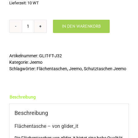
Lieferzeit:
10 WT
IN DEN WARENKORB
Flächentasche
Jeemo
320
cm
-
Artikelnummer:
GLIT-FT-J32
von
Kategorie:
Jeemo
glider_it
Schlagwörter:
Flächentaschen
,
Jeemo
,
Schutztaschen Jeemo
Menge
Beschreibung
Beschreibung
Flächentasche – von glider_it
Die Flächentaschen von glider_it bietet eine hohe Qualität